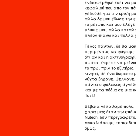
ενδιαφέρθηκε εκει να μο
κεφαλιού που απο τον πόν
γελούσε για την κριση μ
αλλα δε μου έδωσε την ε
το μέτωπο και μου έλεγε
γλυκιε μου, αλλα καταλ
πλέον πιάνω και πολλα χ
Τέλος πάντων, δε θα μακ
περιμέναμε να φύγουμε 
ότι αν και η ακτινογραφί
σωστα, έπρεπε να μείνο
το πρωι πριν το εξιτήριο
κινητά, σε ένα δωμάτιο 
νύχτα βηχανε, ψελνανε, 
πάντα ο φύλακας άγγελος
και με τα πόδια σε μια 
Ποτέ!
Βέβαια γελασαμε πολυ, κ
χαρα μας όταν την επόμε
Nutech, δεν περιγραφετο
αγκαλιάσουμε το παιδι 
όμως.