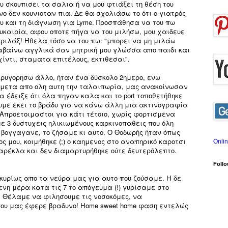
υ σκουπισει τα σαλια ή να μου φτιάξει τη θέση του
ο δεν κουνιοταν πια. Δε θα σχολιάσω το ότι ο γιατρός
ου και τη διάγνωση για Lyme. Προσπάθησα να του πω
υκαιρία, αφου οποτε πήγα να του μιλήσω, μου χαιδευε
 ριλάξ! Ήθελα τόσο να του πω: "μπορει να μη μιλάω
αβαίνω αγγλικά σαν μητρική μου γλώσσα απο παιδι και
ίντι, σταματα επιτέλους, εκτιθεσαι".
ρυγορησω άλλο, ήταν ένα δύσκολο 2ημερο, ενω
μετα απο ολη αυτη την ταλαιπωρία, μας ανακοίνωσαν
α έδειξε ότι όλα πηγαν καλα και το port τοποθετήθηκε
υμε εκει το βράδυ για να κάνω άλλη μια ακτινογραφία
. Απροετοιμαστοι για κάτι τέτοιο, χωρίς φορτισμενα
με 3 δυστυχεις ηλικιωμένους καρκινοπαθεις που όλη
βογγαγανε, το ζήσαμε κι αυτο. Ο Θοδωρής ήταν όπως
 μου, κοιμήθηκε (;) ο καημενος στο αναπηρικό καροτσι
Onli
καρέκλα και δεν διαμαρτυρήθηκε ούτε δευτερόλεπτο.
Follo
υρίως απο τα νεύρα μας για αυτο που ζούσαμε. Η δε
νη μέρα κατα τις 7 το απόγευμα (!) γυρίσαμε στο
. Θέλαμε να φιλησουμε τις νοσοκόμες, να
που μας έφερε βραδυνο! Home sweet home φαση εντελώς