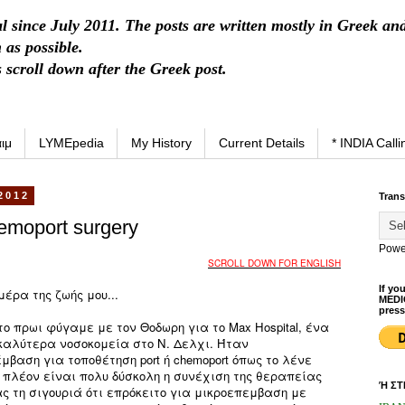
al since July 2011. The posts are written mostly in Greek an
 as possible.
s scroll down after the Greek post.
ιμ
LYMEpedia
My History
Current Details
* INDIA Calli
2012
Trans
emoport surgery
Powe
SCROLL DOWN FOR ENGLISH
If yo
μέρα της ζωής μου...
MEDI
press
ο πρωι φύγαμε με τον Θοδωρη για το Max Hospital, ένα
καλύτερα νοσοκομεία στο Ν. Δελχι. Ήταν
βαση για τοποθέτηση port ή chemoport όπως το λένε
ο πλέον είναι πολυ δύσκολη η συνέχιση της θεραπείας
Ή ΣΤ
ς τη σιγουριά ότι επρόκειτο για μικροεπεμβαση με