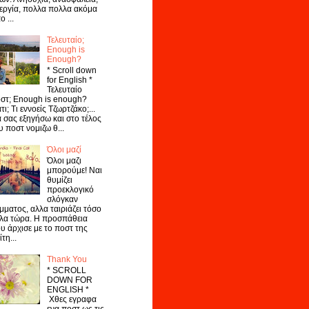
εργία, πολλα πολλα ακόμα
ο ...
Τελευταίο;
Enough is
Enough?
* Scroll down
for English *
Τελευταίο
στ; Enough is enough?
ατι; Τι εννοείς Τζωρτζάκο;...
 σας εξηγήσω και στο τέλος
υ ποστ νομιζω θ...
Όλοι μαζί
Όλοι μαζι
μπορούμε! Ναι
θυμίζει
προεκλογικό
σλόγκαν
μματος, αλλα ταιριάζει τόσο
λα τώρα. Η προσπάθεια
υ άρχισε με το ποστ της
ίτη...
Thank You
* SCROLL
DOWN FOR
ENGLISH *
Χθες εγραφα