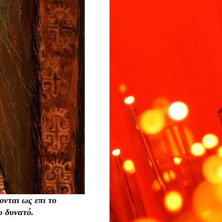
ονται ως επι το
ο δυνατό.