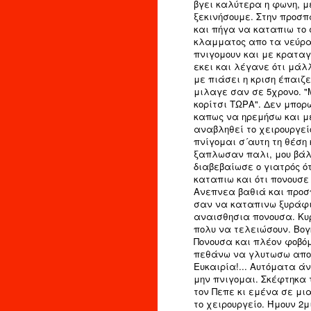
βγει καλύτερα η φωνη, μ
ξεκινήσουμε. Στην προσπ
και πήγα να καταπιω το 
κλαμματος απο τα νεύρα
πνιγομουν και με κρατα
εκει και λέγανε ότι μάλ
με πιάσει η κριση έπαιζε
μιλαγε σαν σε 5χρονο. "
κορίτσι ΤΩΡΑ". Δεν μπο
καπως να ηρεμήσω και μ
αναβληθεί το χειρουργεί
πνίγομαι σ´αυτη τη θέση
ξαπλωσαν παλι, μου βάλ
διαβεβαίωσε ο γιατρός ό
καταπιω και ότι πονουσε
Ανεπνεα βαθιά και προσ
σαν να καταπινω ξυράφι
αναισθησια πονουσα. Κυρ
πολυ να τελειώσουν. Βογ
Πονουσα και πλέον φοβό
πεθάνω να γλυτωσω απο 
Ευκαιρία!... Αυτόματα ά
μην πνιγομαι. Σκέφτηκα 
τον Πεπε κι εμένα σε μ
το χειρουργείο. Ήμουν 2