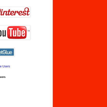
ne Users
wers