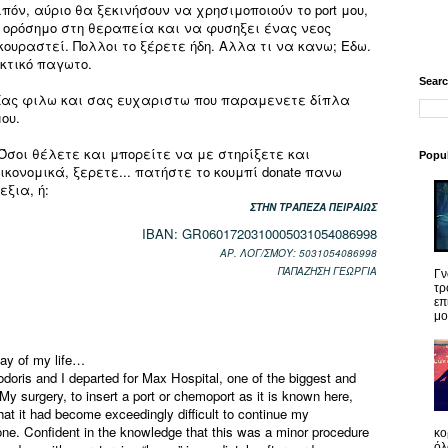
όν, αύριο θα ξεκινήσουν να χρησιμοποιούν το port μου,
 ορόσημο στη θεραπεία και να φυσηξει ένας νεος
ουραστεί. Πολλοι το ξέρετε ήδη. Αλλα τι να κανω; Εδω.
κτικό παγωτο.
Searc
Σας φιλω και σας ευχαριστω που παραμενετε δίπλα
ου.
Όσοι θέλετε και μπορείτε να με στηρίξετε και
Popul
ικονομικά, ξερετε... πατήστε το κουμπί donate πανω
εξια, ή:
ΣΤΗΝ TΡΑΠΕΖΑ ΠΕΙΡΑΙΩΣ
IBAN: GR0601720310005031054086998
ΑΡ. ΛΟΓ/ΣΜΟΥ: 5031054086998
ΠΑΠΑΖΗΣΗ ΓΕΩΡΓΙΑ
Γν
τρ
επ
μο
day of my life…
ris and I departed for Max Hospital, one of the biggest and
My surgery, to insert a port or chemoport as it is known here,
at it had become exceedingly difficult to continue my
one. Confident in the knowledge that this was a minor procedure
κο
όλ