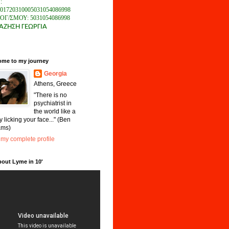
:
01720310005031054086998
ΛΟΓ/ΣΜΟΥ:
5031054086998
ΑΖΗΣΗ ΓΕΩΡΓΙΑ
ome to my journey
Georgia
Athens, Greece
"There is no
psychiatrist in
the world like a
 licking your face..." (Ben
ams)
my complete profile
bout Lyme in 10'