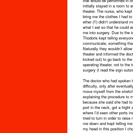
that would be performed in o
initially stayed in a room to 
theater. The nurse, who kept
bring me the clothes I had to
ether (!!) didn't understand 
what I eat so that he could a
me into surgery. Due to the 
Thodoris kept telling everyon
communicate, something that 
Naturally they wouldn’t allow
theater and informed the doct
kicked out) to go back to the
operating theater, not to the 
surgery (I read the sign outs
The doctor who had spoken t
difficulty, only after eventual
move myself from the stretche
explaining the procedure to m
because she said she had to 
port in the neck, got a fright 
where I’d seen other ports in
tried to turn in order to rais
me down and kept telling me 
my head in this position I ch