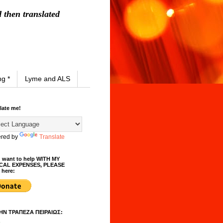
d then translated
ng *
Lyme and ALS
late me!
red by
Translate
u want to help WITH MY
CAL EXPENSES, PLEASE
 here:
ΗΝ TΡΑΠΕΖΑ ΠΕΙΡΑΙΩΣ: