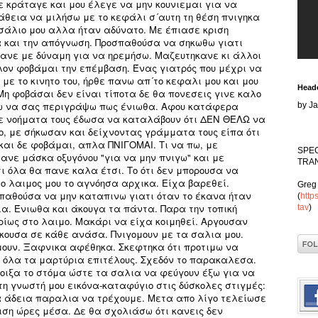
ε κράταγε και μου έλεγε να μην κουνιεμαι για να
άθεια να μιλήσω με το κεφάλι σ´αυτη τη θέση πνιγηκα
σάλιο μου αλλα ήταν αδύνατο. Με έπιασε κριση
 και την απόγνωση. Προσπαθούσα να σηκωθω γιατι
γανε με δύναμη για να ηρεμήσω. Μαζευτηκανε κι άλλοι
λον φοβάμαι την επέμβαση. Ένας γιατρός που μέχρι να
 με το κινητο του, ήρθε πανω απ´το κεφαλι μου και μου
Head
Μη φοβάσαι δεν είναι τίποτα δε θα πονεσεις γινε καλο
ρω να σας περιγράψω πως ένιωθα. Αφου κατάφερα
by J
ε νοήματα τους έδωσα να καταλάβουν ότι ΔΕΝ ΘΕΛΩ να
ο, με σήκωσαν και δείχνοντας γράμματα τους είπα ότι
 και δε φοβάμαι, απλα ΠΝΙΓΟΜΑΙ. Τι να πω, με
SPE
ανε μάσκα οξυγόνου "για να μην πνιγω" και με
TRAN
τι όλα θα πανε καλα έτσι. Το ότι δεν μπορουσα να
 ο λαιμος μου το αγνόησα αρχικα. Είχα βαρεθεί.
Greg
παθούσα να μην καταπινω γιατι όταν το έκανα ήταν
(
http
α. Ένιωθα και άκουγα τα πάντα. Παρα την τοπική
tav
)
ίως στο λαιμο. Μακάρι να είχα κοιμηθεί. Αργουσαν
κουσα σε κάθε ανάσα. Πνιγομουν με τα σαλια μου.
μουν. Ξαφνικα αφέθηκα. Σκεφτηκα ότι προτιμω να
όλα τα μαρτύρια επιτέλους. Σχεδόν το παρακαλεσα.
νοιξα το στόμα ώστε τα σαλια να φεύγουν έξω για να
τη γνωστή μου εικόνα-καταφύγιο στις δύσκολες στιγμές:
ια άδεια παραλια να τρέχουμε. Μετα απο λίγο τελείωσε
μιση ώρες μέσα. Δε θα σχολιάσω ότι κανεις δεν