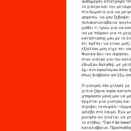
αυθημερόν επιστροφή "σπ
το γιατρο και την μεταφ
στο δωμάτιο για να μετρ
φορεσω, να μου ξεβαψει τ
πολυκαταλαβαινε αγγλικα
μάθει τι τρώω για να κα
να με πάρουν για το χειρ
κατάστασης μου με το έν
ότι πρέπει να είναι μαζ
εξάλλου μας είχε πει να τ
Φυσικα δεν τον άφησαν, 
στον γιατρο για την κατ
έδιωξαν δηλαδη), με μετ
όχι στο ογκολογικο όπου
όπως διάβασα απ´εξω (mi
Ο γιατρός που μίλησε με
χίλια ζόρια αφου καταλα
μπορουσα μονη μου να με
έρχεται μια γιατρος και 
στρίψει το κεφάλι τέρμα
φλεβα στο λαιμο. Εγω μη
ρώτησα αν γίνεται να μπ
το στήθος. "Can it be lo
καταλάβαινε. Προσπάθησ