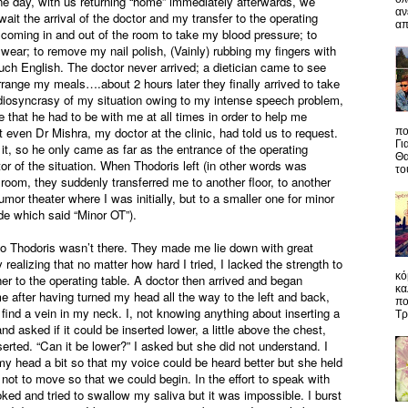
ne day, with us returning “home” immediately afterwards, we
αν
await the arrival of the doctor and my transfer to the operating
απ
 coming in and out of the room to take my blood pressure; to
 wear; to remove my nail polish, (Vainly) rubbing my fingers with
much English. The doctor never arrived; a dietician came to see
rrange my meals….about 2 hours later they finally arrived to take
idiosyncrasy of my situation owing to my intense speech problem,
e that he had to be with me at all times in order to help me
even Dr Mishra, my doctor at the clinic, had told us to request.
πο
Γι
 it, so he only came as far as the entrance of the operating
Θα
or of the situation. When Thodoris left (in other words was
το
 room, they suddenly transferred me to another floor, to another
tumor theater where I was initially, but to a smaller one for minor
ide which said “Minor OT”).
o Thodoris wasn’t there. They made me lie down with great
ly realizing that no matter how hard I tried, I lacked the strength to
κό
r to the operating table. A doctor then arrived and began
κα
e after having turned my head all the way to the left and back,
πο
find a vein in my neck. I, not knowing anything about inserting a
Τρ
and asked if it could be inserted lower, a little above the chest,
serted. “Can it be lower?” I asked but she did not understand. I
e my head a bit so that my voice could be heard better but she held
not to move so that we could begin. In the effort to speak with
oked and tried to swallow my saliva but it was impossible. I burst