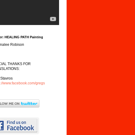
er: HEALING PATH Painting
analee Robison
CIAL THANKS FOR
SLATIONS:
 Stavros
s://www.facebook.com/gregs