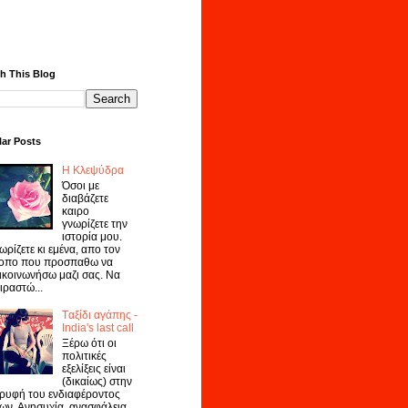
h This Blog
ar Posts
Η Κλεψύδρα
Όσοι με
διαβάζετε
καιρο
γνωρίζετε την
ιστορία μου.
ωρίζετε κι εμένα, απο τον
οπο που προσπαθω να
ικοινωνήσω μαζι σας. Να
ιραστώ...
Tαξίδι αγάπης -
India's last call
Ξέρω ότι οι
πολιτικές
εξελίξεις είναι
(δικαίως) στην
ρυφή του ενδιαφέροντος
ων. Ανησυχία, ανασφάλεια,