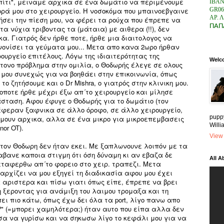
ίτι", μειναμε αρχικα σε ένα δωμάτιο να περιμένουμε
IBAN
GR06
ορά μου στο χειρουργείο. Η νοσοκόμα που μπαινοεβγαινε
ΑΡ. 
ήσει την πίεση μου, να φέρει τα ρούχα που έπρεπε να
ΠΑΠ
α νύχια τριβοντας τα (μάταια) με αιθερα (!!), δεν
. Γιατρός δεν ήρθε ποτε, ήρθε μια διαιτολογος να
νονίσει τα γεύματα μου... Μετα απο κανα 2ωρο ήρθαν
ουργείο επιτέλους. Λόγω της ιδιαιτερότητας της
Welc
τονο πρόβλημα στην ομιλία, ο Θοδωρής έλεγε σε ολους
ι μου συνεχώς για να βοηθάει στην επικοινωνία, όπως
ο ζητήσουμε και ο Dr Mishra, ο γιατρός στην κλινικη μου.
οποτε ήρθε μέχρι έξω απ´το χειρουργείο και μίλησε
άσταση. Αφου έφυγε ο Θοδωρής για το δωμάτιο (τον
έφεραν ξαφνικα σε άλλο όροφο, σε άλλο χειρουργείο,
puppy
 ήμουν αρχικα, αλλα σε ένα μικρο για μικροεπεμβασεις
Willi
nor OT).
View 
 τον Θοδωρη δεν ήταν εκει. Με ξαπλωνουνε λοιπόν με τα
βανε καποια στιγμη ότι όση δύναμη κι αν εβαζα δε
All A
ταφερθω απ´το φορειο στο χειρ. τραπεζι. Μετα
αρχίζει να μου εξηγεί τη διαδικασία αφου μου έχει
 αριστερα και πίσω γιατι όπως είπε, έπρεπε να βρει
 ξεροντας για ανάμιξη του λαιμου τρομαξα και τη
ει πιο κάτω, όπως έχω δει όλα τα port, λίγο πανω απο
wer?" (=μπορει χαμηλότερα;) ήταν αυτο που είπα αλλα δεν
α να γυρίσω και να σηκωσω λίγο το κεφάλι μου για να